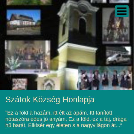
Szátok Község Honlapja
"Ez a föld a hazám, itt élt az apám. Itt tanított
nótaszóra édes jó anyám, Ez a föld, ez a táj, drága
hű barát. Elkísér egy életen s a nagyvilágon át..."