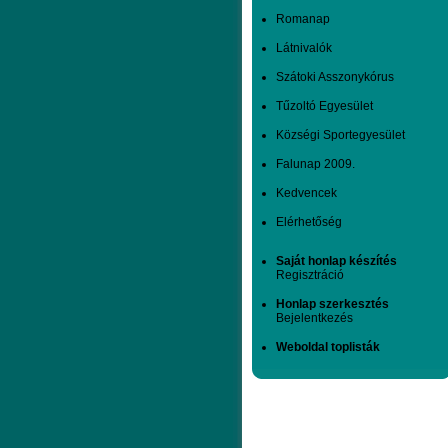
Romanap
Látnivalók
Szátoki Asszonykórus
Tűzoltó Egyesület
Községi Sportegyesület
Falunap 2009.
Kedvencek
Elérhetőség
Saját honlap készítés
Regisztráció
Honlap szerkesztés
Bejelentkezés
Weboldal toplisták