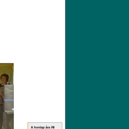
A honlap ára
78