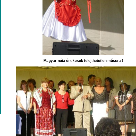
Magyar-nóta énekesek felejthetetlen műsora !