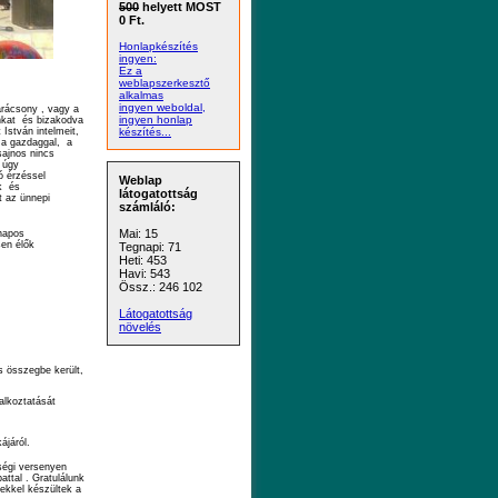
500
helyett MOST
0 Ft.
Honlapkészítés
ingyen:
Ez a
weblapszerkesztő
alkalmas
ingyen weboldal,
arácsony , vagy a
ingyen honlap
nkat és bizakodva
 István intelmeit,
készítés...
 a gazdaggal, a
 sajnos nincs
, úgy
ó érzéssel
Weblap
nk és
látogatottság
t az ünnepi
számláló:
Mai: 15
napos
sen élők
Tegnapi: 71
Heti: 453
Havi: 543
Össz.: 246 102
Látogatottság
növelés
s összegbe került,
alkoztatását
ájáról.
ségi versenyen
attal . Gratulálunk
lekkel készültek a