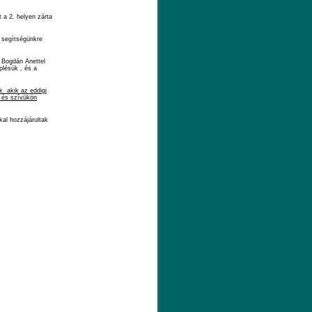
 a 2. helyen zárta
 segítségünkre
 Bogdán Anettel
plésük , és a
 akik az eddigi
 és szívükön
al hozzájárultak