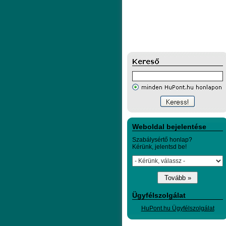
Weboldal bejelentése
Szabálysértő honlap?
Kérünk, jelentsd be!
Ügyfélszolgálat
HuPont.hu Ügyfélszolgálat