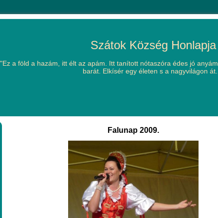
Szátok Község Honlapja
"Ez a föld a hazám, itt élt az apám. Itt tanított nótaszóra édes jó anyám,
barát. Elkísér egy életen s a nagyvilágon át..
Falunap 2009.