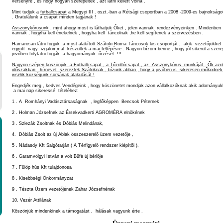
versenyre , és hogy hogyan szerepeltek , azt látni kellett volna .
Mint tudjuk a
futballcsapat
a Megyei III . oszt.-ban a Rétsági csoportban a 2008 -2009-es bajnokságot
. Gratulálunk a csapat minden tagjának !
Asszonykórusunk
, mint ahogy most is láthatjuk Őket , jelen vannak rendezvényeinken . Mindenben
vannak , hogyha kell énekelnek , hogyha kell táncolnak ,he kell segítenek a szervezésben .
Hamarosan látni fogjuk a most alakított Szátoki Roma Táncosok kis csoportját , akik vezetőjükkel
együtt nagy izgalommal készültek a mai fellépésre . Nagyon bízom benne , hogy jól sikerül a szere
jövőben folytatni fogják a hagyományuk őrzését !!!
Nagyon szépen köszönjük a Futballcsapat , a Tűzoltócsapat , az Asszonykórus munkáját . Ők azok
időszakban hírnevet szereztek Szátoknak , bízunk abban , hogy a jövőben is sikeresen működnek
viselik községünk sorsának alakulását !
Engedjék meg , kedves Vendégeink , hogy köszönetet mondjak azon vállalkozóknak akik adományukk
a mai nap sikeressé tételéhez:
1 . A Romhányi Vadásztársaságnak , legfőképpen Bencsok Péternek
2 . Holman Józsefnek az Érsekvadkerti AGROMÉRA elnökének
3 . Szlezák Zsoltnak és Dóbiás Melindának,
4. Dóbiás Zsolt az új Ablak összeszerelő üzem vezetője ,
5 . Nádasdy Kft Salgótarján ( A Térfigyelő rendszer kiépítői ),
6 . Garamvölgyi István a volt Büfé új bérlője
7 . Fülöp hús Kft tulajdonosa
8 . Kisebbségi Önkormányzat
9 . Tészta Üzem vezetőjének Zahar Józsefnénak
10. Vezér Attilának
Köszönjük mindenkinek a támogatást , hálásak vagyunk érte .