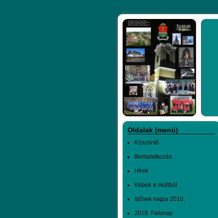
Oldalak (menü)
Köszöntő
Bemutatkozás
Hírek
Képek a múltból
Idősek napja 2010.
2010. Falunap