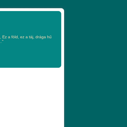
 Ez a föld, ez a táj, drága hű
."