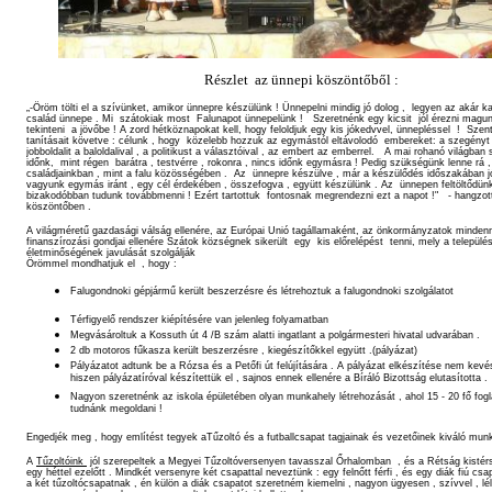
Részlet az ünnepi köszöntőből :
„-Öröm tölti el a szívünket, amikor ünnepre készülünk ! Ünnepelni mindig jó dolog , legyen az akár k
család ünnepe . Mi szátokiak most Falunapot ünnepelünk ! Szeretnénk egy kicsit jól érezni magu
tekinteni a jövőbe ! A zord hétköznapokat kell, hogy feloldjuk egy kis jókedvvel, ünnepléssel ! Szent
tanításait követve : célunk , hogy közelebb hozzuk az egymástól eltávolodó embereket: a szegényt
jobboldalit a baloldalival , a politikust a választóival , az embert az emberrel. A mai rohanó világban
időnk, mint régen barátra , testvérre , rokonra , nincs időnk egymásra ! Pedig szükségünk lenne rá 
családjainkban , mint a falu közösségében . Az ünnepre készülve , már a készülődés időszakában j
vagyunk egymás iránt , egy cél érdekében , összefogva , együtt készülünk . Az ünnepen feltöltődü
bizakodóbban tudunk továbbmenni ! Ezért tartottuk fontosnak megrendezni ezt a napot !" - hangzot
köszöntőben .
A világméretű gazdasági válság ellenére, az Európai Unió tagállamaként, az önkormányzatok minden
finanszírozási gondjai ellenére Szátok községnek sikerült egy kis előrelépést tenni, mely a települé
életminőségének javulását szolgálják
Örömmel mondhatjuk el , hogy :
Falugondnoki gépjármű került beszerzésre és létrehoztuk a falugondnoki szolgálatot
Térfigyelő rendszer kiépítésére van jelenleg folyamatban
Megvásároltuk a Kossuth út 4 /B szám alatti ingatlant a polgármesteri hivatal udvarában .
2 db motoros fűkasza került beszerzésre , kiegészítőkkel együtt .(pályázat)
Pályázatot adtunk be a Rózsa és a Petőfi út felújítására . A pályázat elkészítése nem kevé
hiszen pályázatíróval készítettük el , sajnos ennek ellenére a Bíráló Bizottság elutasította .
Nagyon szeretnénk az iskola épületében olyan munkahely létrehozását , ahol 15 - 20 fő fogl
tudnánk megoldani !
Engedjék meg , hogy említést tegyek aTűzoltó és a futballcsapat tagjainak és vezetőinek kiváló munk
A
Tűzoltóink
jól szerepeltek a Megyei Tűzoltóversenyen tavasszal Őrhalomban , és a Rétság kistér
egy héttel ezelőtt . Mindkét versenyre két csapattal neveztünk : egy felnőtt férfi , és egy diák fiú csap
a két tűzoltócsapatnak , én külön a diák csapatot szeretném kiemelni , nagyon ügyesen , szívvel , lé